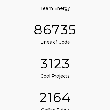
Team Energy
86735
Lines of Code
3123
Cool Projects
2164