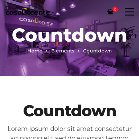
0
Countdown
Home
Elements
Countdown
Countdown
Lorem ipsum dolor sit amet consectetur
adipiscing elit sed do eiusmod tempor