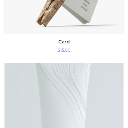
AÑADIR AL CARRITO
Card
$
15.00