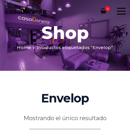
0
Shop
Home
Productos etiquetados “Envelop”
Envelop
Mostrando el único resultado