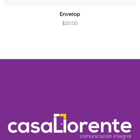
AÑADIR AL CARRITO
Envelop
$
20.00