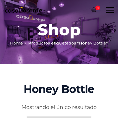
0
Shop
Home
Productos etiquetados “Honey Bottle”
Honey Bottle
Mostrando el único resultado