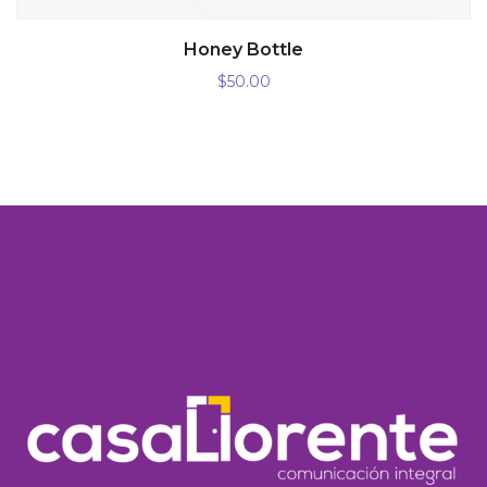
AÑADIR AL CARRITO
Honey Bottle
$
50.00